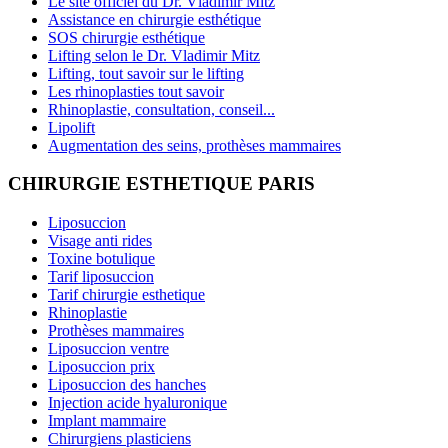
Le site officiel du Dr. Vladimir Mitz
Assistance en chirurgie esthétique
SOS chirurgie esthétique
Lifting selon le Dr. Vladimir Mitz
Lifting, tout savoir sur le lifting
Les rhinoplasties tout savoir
Rhinoplastie, consultation, conseil...
Lipolift
Augmentation des seins, prothèses mammaires
CHIRURGIE ESTHETIQUE PARIS
Liposuccion
Visage anti rides
Toxine botulique
Tarif liposuccion
Tarif chirurgie esthetique
Rhinoplastie
Prothèses mammaires
Liposuccion ventre
Liposuccion prix
Liposuccion des hanches
Injection acide hyaluronique
Implant mammaire
Chirurgiens plasticiens