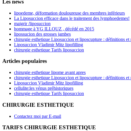
Les news
lipoedeme, déformation douloureuse des membres inférieurs
La Liposuccion efficace dans le traitement des lymphoedemes!
maigrir /liposuccion
hommage à YG ILLOUZ , décédé en 2015
lipossucion des grosses jambes
chirurgie esthetique Liposuccion et liposcupture : définitions et
Liposuccion Vladimir Mitz lipofilling
chirurgie esthetique Tarifs liposuccion
Articles populaires
chirurgie esthetique lipome avant apres
chirurgie esthetique Liposuccion et liposcupture : définitions et
Liposuccion Vladimir Mitz lipofilling
cellulite:les vénus préhistoriques
chirurgie esthetique Tarifs liposuccion
CHIRURGIE ESTHETIQUE
Contactez moi par E-mail
TARIFS CHIRURGIE ESTHETIQUE