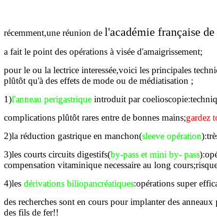
l'académie française de
récemment,une réunion de
a fait le point des opérations à visée d'amaigrissement;
pour le ou la lectrice interessée,voici les principales tec
plûtôt qu'à des effets de mode ou de médiatisation ;
1)
l'anneau perigastrique
introduit par coelioscopie:techni
complications plûtôt rares entre de bonnes mains;
gardez t
2)la réduction gastrique en manchon(
sleeve opération
):tr
3)les courts circuits digestifs(
by-pass et mini by- pass
):op
compensation vitaminique necessaire au long cours;risque
4)les
dérivations biliopancréatiques
:opérations super effi
des recherches sont en cours pour implanter des anneaux p
des fils de fer!!