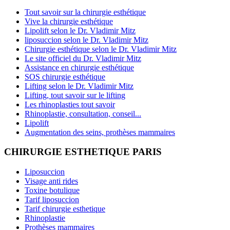
Tout savoir sur la chirurgie esthétique
Vive la chirurgie esthétique
Lipolift selon le Dr. Vladimir Mitz
liposuccion selon le Dr. Vladimir Mitz
Chirurgie esthétique selon le Dr. Vladimir Mitz
Le site officiel du Dr. Vladimir Mitz
Assistance en chirurgie esthétique
SOS chirurgie esthétique
Lifting selon le Dr. Vladimir Mitz
Lifting, tout savoir sur le lifting
Les rhinoplasties tout savoir
Rhinoplastie, consultation, conseil...
Lipolift
Augmentation des seins, prothèses mammaires
CHIRURGIE ESTHETIQUE PARIS
Liposuccion
Visage anti rides
Toxine botulique
Tarif liposuccion
Tarif chirurgie esthetique
Rhinoplastie
Prothèses mammaires