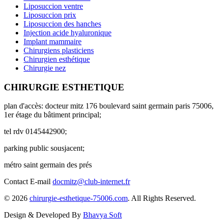
Liposuccion ventre
Liposuccion prix
Liposuccion des hanches
Injection acide hyaluronique
Implant mammaire
Chirurgiens plasticiens
Chirurgien esthétique
Chirurgie nez
CHIRURGIE ESTHETIQUE
plan d'accès: docteur mitz 176 boulevard saint germain paris 75006,
1er étage du bâtiment principal;
tel rdv 0145442900;
parking public sousjacent;
métro saint germain des prés
Contact E-mail
docmitz@club-internet.fr
© 2026
chirurgie-esthetique-75006.com
. All Rights Reserved.
Design & Developed By
Bhavya Soft