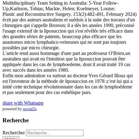
Multidisciplinary Team Setting in Australia: 5-Year Follow-
Up,Karlsson, Tobias; Mackie, Helen; Koelmeyer, Louise;
Plastic and Reconstructive Surgery. 153(2):482-491, February 2024)
écrit par des auteurs australiens et suédois à la suite des travaux d'un
chirurgien qui s'appelle Brorson; il a dès les années 1990, préconisé
l'usage extensif de la liposuccion qui s'est révélée très efficace dans
des grandes séries de patients, beaucoup plus efficace que les
anastomos micro lymphatico-veineuses qui ne sont pas toujours
possibles par micro chirurgie.
L'article rend aussi hommage d'une part au professeur O'Brien,un
australien qui avait eu l'intuition que la liposuccion pouvait être
appliquée dans les cas de lymphoedeme, dont il avait traité 19 cas
avec succès dans les années 1980.
Enfin mon admiration va surtout au docteur Yves Gérard Illouz qui
est l'inventeur de la méthode de liposuccion en 1978 ;c'est lui qui a
initié cette technique révolutionnaire dans les cas de lymphoédeme
et pas seulement pour des cas esthétique purs.
share with Whatsapp
powered by
social2s
Recherche
Rechercher