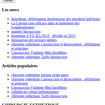
Valider
Les news
lipoedeme, déformation douloureuse des membres inférieurs
La Liposuccion efficace dans le traitement des
lymphoedemes!
maigrir /liposuccion
hommage à YG ILLOUZ , décédé en 2015
lipossucion des grosses jambes
chirurgie esthetique Liposuccion et liposcupture : définitions
et principes
Liposuccion Vladimir Mitz lipofilling
chirurgie esthetique Tarifs liposuccion
Articles populaires
chirurgie esthetique lipome avant apres
chirurgie esthetique Liposuccion et liposcupture : définitions
et principes
Liposuccion Vladimir Mitz lipofilling
cellulite:les vénus préhistoriques
chirurgie esthetique Tarifs liposuccion